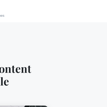
nes
ontent
le