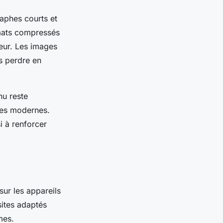
graphes courts et
ormats compressés
teur. Les images
ns perdre en
nu reste
iles modernes.
i à renforcer
sur les appareils
sites adaptés
mes.