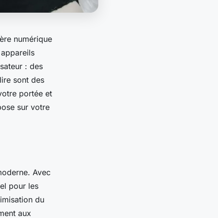
l'ère numérique
 appareils
isateur : des
lire sont des
otre portée et
pose sur votre
 moderne. Avec
el pour les
imisation du
ement aux