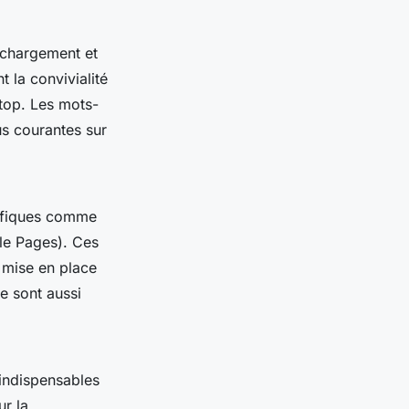
e chargement et
t la convivialité
ktop. Les mots-
us courantes sur
écifiques comme
ile Pages). Ces
a mise en place
e sont aussi
indispensables
ur la