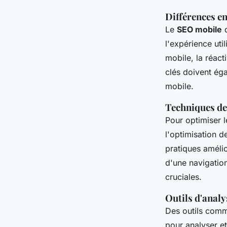
Différences e
Le
SEO mobile
d
l'expérience uti
mobile, la réact
clés doivent ég
mobile.
Techniques de
Pour optimiser 
l'optimisation d
pratiques amélio
d'une navigation
cruciales.
Outils d'anal
Des outils comm
pour analyser et