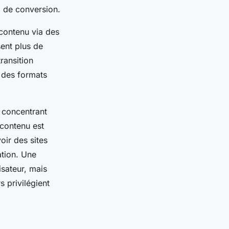
x de conversion.
contenu via des
sent plus de
ransition
r des formats
 concentrant
 contenu est
oir des sites
ation. Une
isateur, mais
s privilégient