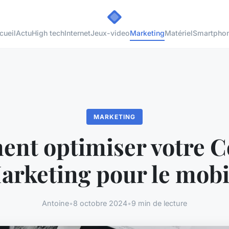
cueil
Actu
High tech
Internet
Jeux-video
Marketing
Matériel
Smartpho
MARKETING
nt optimiser votre C
arketing pour le mobi
Antoine
•
8 octobre 2024
•
9 min de lecture