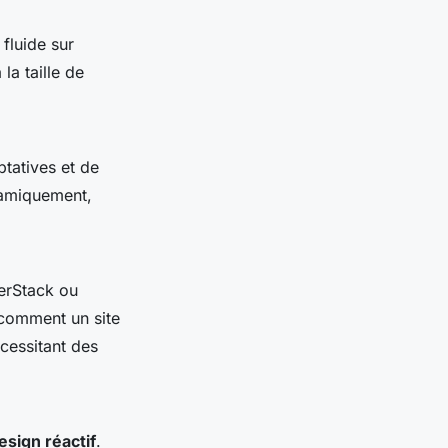
 fluide sur
la taille de
ptatives et de
namiquement,
serStack ou
 comment un site
écessitant des
esign réactif
.